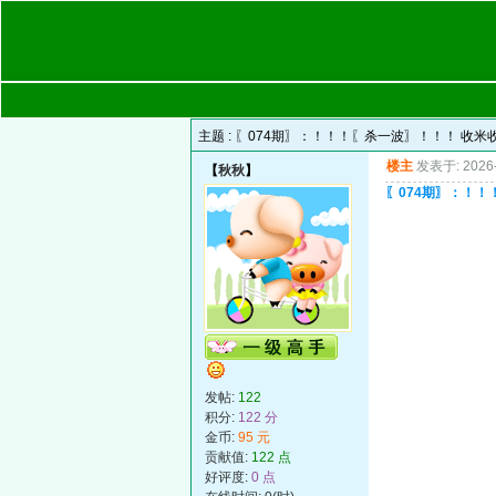
主题 :
〖074期〗：！！！〖杀一波〗！！！ 收米
楼主
发表于: 2026-
【
秋秋
】
〖074期〗：！
发帖:
122
积分:
122 分
金币:
95 元
贡献值:
122 点
好评度:
0 点