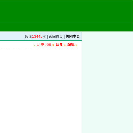
阅读
13445
次 |
返回首页
|
关闭本页
u
历史记录
u
回复
u
编辑
u