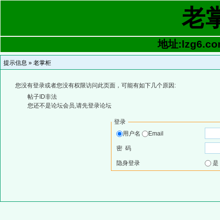
老
地址:lzg6.co
提示信息 »
老掌柜
您没有登录或者您没有权限访问此页面，可能有如下几个原因:
帖子ID非法
您还不是论坛会员,请先登录论坛
登录
用户名
Email
密 码
隐身登录