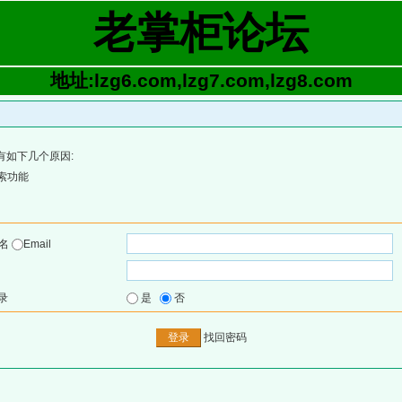
老掌柜论坛
地址:lzg6.com,lzg7.com,lzg8.com
有如下几个原因:
索功能
户名
Email
录
是
否
找回密码