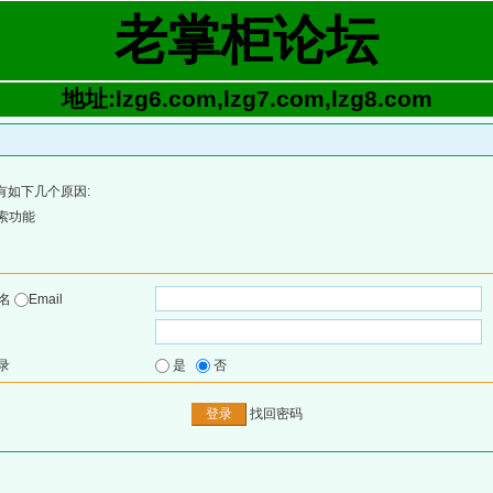
老掌柜论坛
地址:lzg6.com,lzg7.com,lzg8.com
有如下几个原因:
索功能
户名
Email
录
是
否
找回密码