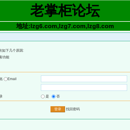
老掌柜论坛
地址:lzg6.com,lzg7.com,lzg8.com
有如下几个原因:
索功能
户名
Email
录
是
否
找回密码