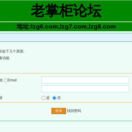
老掌柜论坛
地址:lzg6.com,lzg7.com,lzg8.com
有如下几个原因:
索功能
户名
Email
录
是
否
找回密码