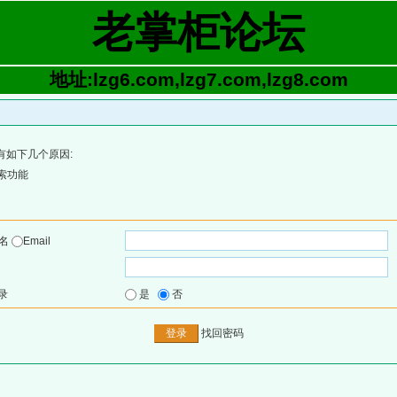
老掌柜论坛
地址:lzg6.com,lzg7.com,lzg8.com
有如下几个原因:
索功能
户名
Email
录
是
否
找回密码