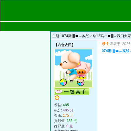
主题 :
074期:▓〓→实战↗杀12码↗〓▓→我们
楼主
发表于: 2026-
【
六合农民
】
074期:▓〓→实
发帖:
485
积分:
485 分
金币:
175 元
贡献值:
485 点
好评度:
0 点