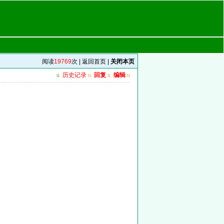
阅读
19769
次 |
返回首页
|
关闭本页
u
历史记录
u
回复
u
编辑
u