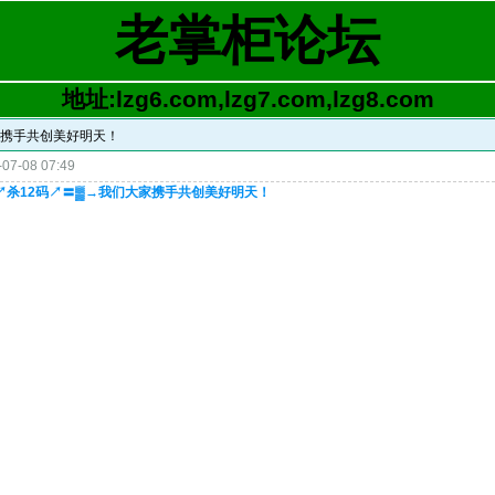
老掌柜论坛
地址:lzg6.com,lzg7.com,lzg8.com
大家携手共创美好明天！
07-08 07:49
战↗杀12码↗〓▓→我们大家携手共创美好明天！