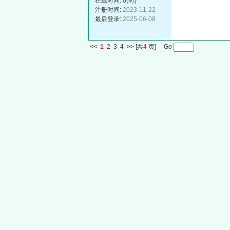
在线时间: 0(时)
注册时间:
2023-11-22
最后登录:
2025-06-08
<<
1
2
3
4
>>
[共
4
页] Go