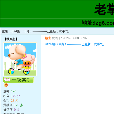
老
地址:lzg6.co
主题 :
↓074期↓﹛6肖﹜--------------已更新，试手气。
楼主
发表于: 2026-07-08 06:02
【
秋风想
】
↓074期↓﹛6肖﹜--------------已更新，试手气。
发帖:
170
积分:
170 分
金币:
17 元
贡献值:
170 点
好评度:
0 点