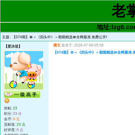
老
地址:lzg6.co
主题 :
【074期】〓＜《四头中》＞期期精选〓全网最准.免费公开!
楼主
发表于: 2026-07-08 05:58
【
爱决堤
】
【074期】〓＜《四头中》＞期期精选〓全网最准.
发帖:
23
积分:
23 分
金币:
0 元
贡献值:
23 点
好评度:
0 点