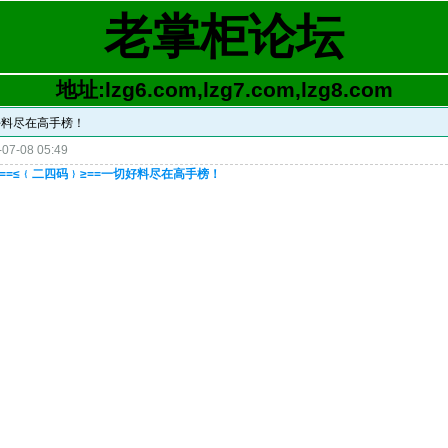
老掌柜论坛
地址:lzg6.com,lzg7.com,lzg8.com
切好料尽在高手榜！
07-08 05:49
♀==≤﹛二四码﹜≥==一切好料尽在高手榜！