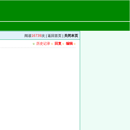
阅读
16739
次 |
返回首页
|
关闭本页
u
历史记录
u
回复
u
编辑
u