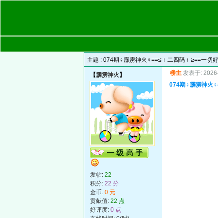
主题 :
074期♀霹雳神火♀==≤﹛二四码﹜≥==一
楼主
发表于: 2026-
【
霹雳神火
】
074期♀霹雳神火
发帖:
22
积分:
22 分
金币:
0 元
贡献值:
22 点
好评度:
0 点