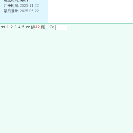
在线时间: 0(时)
注册时间:
2023-11-22
最后登录:
2025-05-22
<<
1
2
3
4
5
>>
[共
12
页] Go