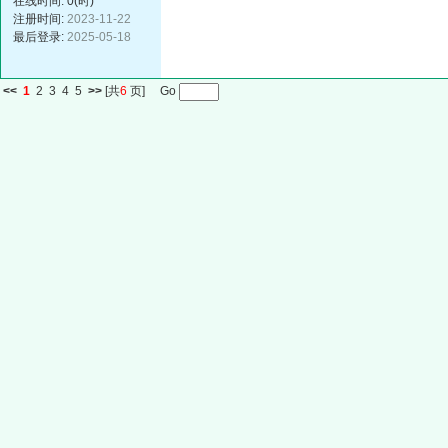
在线时间: 0(时)
注册时间:
2023-11-22
最后登录:
2025-05-18
<<
1
2
3
4
5
>>
[共
6
页] Go