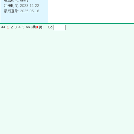
在线时间: 0(时)
注册时间:
2023-11-22
最后登录:
2025-05-16
<<
1
2
3
4
5
>>
[共
8
页] Go