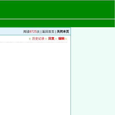
阅读
8725
次 |
返回首页
|
关闭本页
u
历史记录
u
回复
u
编辑
u