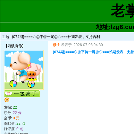
老
地址:lzg6.co
主题 :
{074期}====◇㊣平特一尾㊣◇===长期发表，支持吉利
楼主
发表于: 2026-07-08 04:30
【
习惯有你
】
{074期}====◇㊣平特一尾㊣◇===长期发表，支
发帖:
22
积分:
22 分
金币:
0 元
贡献值:
22 点
好评度:
0 点