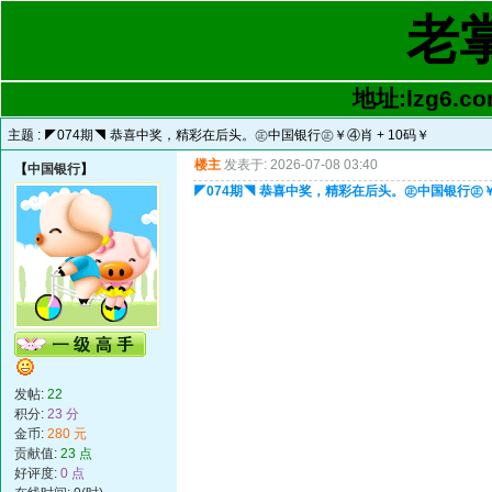
老
地址:lzg6.co
主题 :
◤074期◥ 恭喜中奖，精彩在后头。㊣中国银行㊣￥④肖 + 10码￥
楼主
发表于: 2026-07-08 03:40
【
中国银行
】
◤074期◥ 恭喜中奖，精彩在后头。㊣中国银行㊣￥④
发帖:
22
积分:
23 分
金币:
280 元
贡献值:
23 点
好评度:
0 点