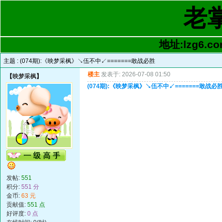
老
地址:lzg6.co
主题 :
(074期):《映梦采枫》↘伍不中↙=======敢战必胜
楼主
发表于: 2026-07-08 01:50
【
映梦采枫
】
(074期):《映梦采枫》↘伍不中↙=======敢战必
发帖:
551
积分:
551 分
金币:
63 元
贡献值:
551 点
好评度:
0 点