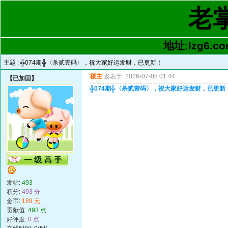
老
地址:lzg6.co
主题 :
╬074期╬〈杀贰壹码〉，祝大家好运发财，已更新！
楼主
发表于: 2026-07-08 01:44
【
已加固
】
╬074期╬〈杀贰壹码〉，祝大家好运发财，已更新
发帖:
493
积分:
493 分
金币:
189 元
贡献值:
493 点
好评度:
0 点