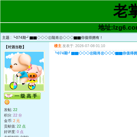
老
地址:lzg6.co
主题 :
┗074期┛▇▇◇◇◇㊣陆肖㊣◇◇◇▇▇你值得拥有！
楼主
发表于: 2026-07-08 01:10
【
对酒当歌
】
┗074期┛▇▇◇◇◇㊣陆肖㊣◇◇◇▇▇你值得
发帖:
22
积分:
22 分
金币:
2 元
贡献值:
22 点
好评度:
0 点