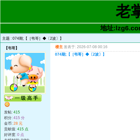
老
地址:lzg6.co
主题 :
074期;【［韦哥］◆〔2波〕】
楼主
发表于: 2026-07-08 00:16
【
韦哥
】
074期;【［韦哥］◆〔2波〕】
发帖:
415
积分:
415 分
金币:
28 元
贡献值:
415 点
好评度:
0 点