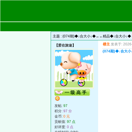
主题 :
{074期}◆↓合大小↓◆←←精品◆↓合大小
楼主
发表于: 2026-
【
爱在旅途
】
{074期}◆↓合
发帖:
97
积分:
97 分
金币:
0 元
贡献值:
97 点
好评度:
0 点