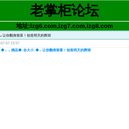
老掌柜论坛
地址:lzg6.com,lzg7.com,lzg8.com
↓◆←让你翻身致富！创造明天的辉煌
07-07 23:57
大小↓◆←←精品◆↓合大小↓◆←让你翻身致富！创造明天的辉煌