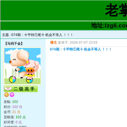
老
地址:lzg6.co
主题 :
074期：╋平特①尾╋ 机会不等人 ！！！
楼主
发表于: 2026-07-07 23:03
【
马码千金
】
074期：╋平特①尾╋ 机会不等人 ！！！
发帖:
102
积分:
102 分
金币:
21 元
贡献值:
102 点
好评度:
0 点