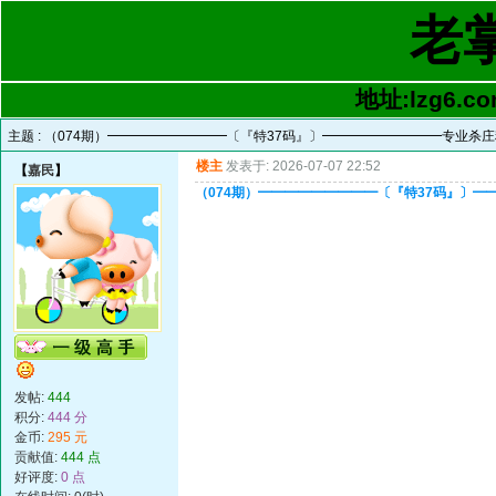
老
地址:lzg6.co
主题 :
（074期）━━━━━━━━━〔『特37码』〕━━━━━━━━━专业杀
楼主
发表于: 2026-07-07 22:52
【
嘉民
】
（074期）━━━━━━━━━〔『特37码』〕
发帖:
444
积分:
444 分
金币:
295 元
贡献值:
444 点
好评度:
0 点