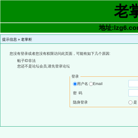
老
地址:lzg6.co
提示信息 »
老掌柜
您没有登录或者您没有权限访问此页面，可能有如下几个原因:
帖子ID非法
您还不是论坛会员,请先登录论坛
登录
用户名
Email
密 码
隐身登录