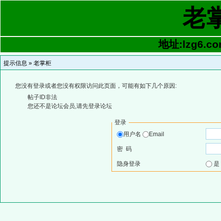
老
地址:lzg6.co
提示信息 »
老掌柜
您没有登录或者您没有权限访问此页面，可能有如下几个原因:
帖子ID非法
您还不是论坛会员,请先登录论坛
登录
用户名
Email
密 码
隐身登录