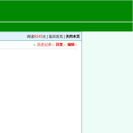
阅读
8245
次 |
返回首页
|
关闭本页
u
历史记录
u
回复
u
编辑
u