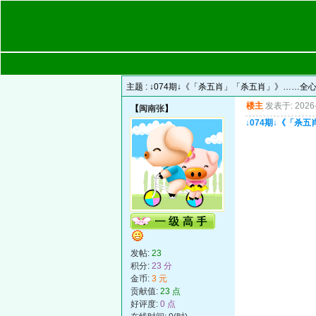
主题 :
↓074期↓《「杀五肖」「杀五肖」》……全
楼主
发表于: 2026-
【
闽南张
】
↓074期↓《「杀
发帖:
23
积分:
23 分
金币:
3 元
贡献值:
23 点
好评度:
0 点