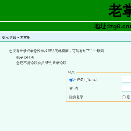
老
地址:lzg6.co
提示信息 »
老掌柜
您没有登录或者您没有权限访问此页面，可能有如下几个原因:
帖子ID非法
您还不是论坛会员,请先登录论坛
登录
用户名
Email
密 码
隐身登录