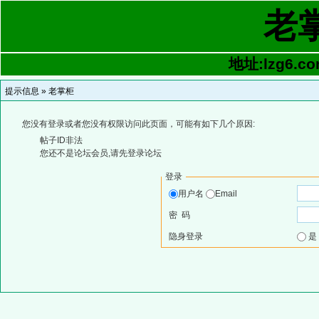
老
地址:lzg6.co
提示信息 »
老掌柜
您没有登录或者您没有权限访问此页面，可能有如下几个原因:
帖子ID非法
您还不是论坛会员,请先登录论坛
登录
用户名
Email
密 码
隐身登录