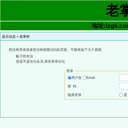
老
地址:lzg6.co
提示信息 »
老掌柜
您没有登录或者您没有权限访问此页面，可能有如下几个原因:
帖子ID非法
您还不是论坛会员,请先登录论坛
登录
用户名
Email
密 码
隐身登录