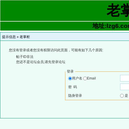
老
地址:lzg6.co
提示信息 »
老掌柜
您没有登录或者您没有权限访问此页面，可能有如下几个原因:
帖子ID非法
您还不是论坛会员,请先登录论坛
登录
用户名
Email
密 码
隐身登录