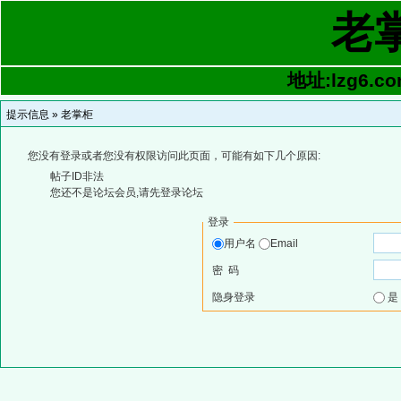
老
地址:lzg6.co
提示信息 »
老掌柜
您没有登录或者您没有权限访问此页面，可能有如下几个原因:
帖子ID非法
您还不是论坛会员,请先登录论坛
登录
用户名
Email
密 码
隐身登录