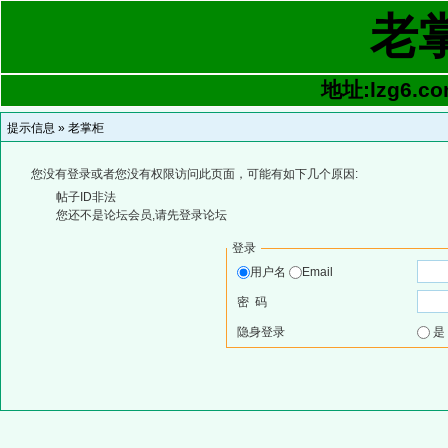
老
地址:lzg6.co
提示信息 »
老掌柜
您没有登录或者您没有权限访问此页面，可能有如下几个原因:
帖子ID非法
您还不是论坛会员,请先登录论坛
登录
用户名
Email
密 码
隐身登录