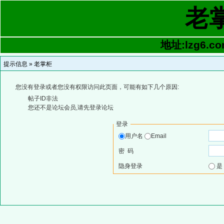
老
地址:lzg6.co
提示信息 »
老掌柜
您没有登录或者您没有权限访问此页面，可能有如下几个原因:
帖子ID非法
您还不是论坛会员,请先登录论坛
登录
用户名
Email
密 码
隐身登录