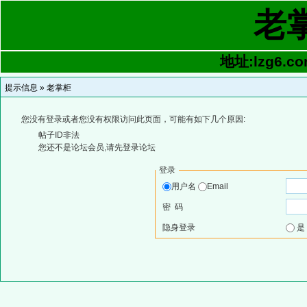
老
地址:lzg6.co
提示信息 »
老掌柜
您没有登录或者您没有权限访问此页面，可能有如下几个原因:
帖子ID非法
您还不是论坛会员,请先登录论坛
登录
用户名
Email
密 码
隐身登录