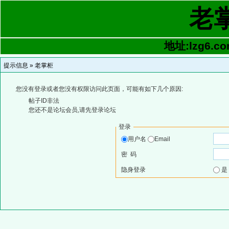
老
地址:lzg6.co
提示信息 »
老掌柜
您没有登录或者您没有权限访问此页面，可能有如下几个原因:
帖子ID非法
您还不是论坛会员,请先登录论坛
登录
用户名
Email
密 码
隐身登录