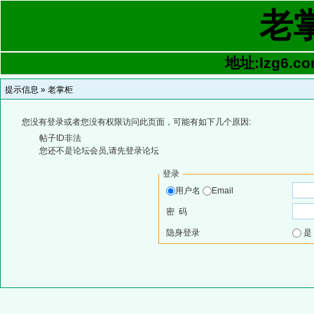
老
地址:lzg6.co
提示信息 »
老掌柜
您没有登录或者您没有权限访问此页面，可能有如下几个原因:
帖子ID非法
您还不是论坛会员,请先登录论坛
登录
用户名
Email
密 码
隐身登录