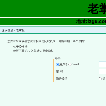
老
地址:lzg6.co
提示信息 »
老掌柜
您没有登录或者您没有权限访问此页面，可能有如下几个原因:
帖子ID非法
您还不是论坛会员,请先登录论坛
登录
用户名
Email
密 码
隐身登录