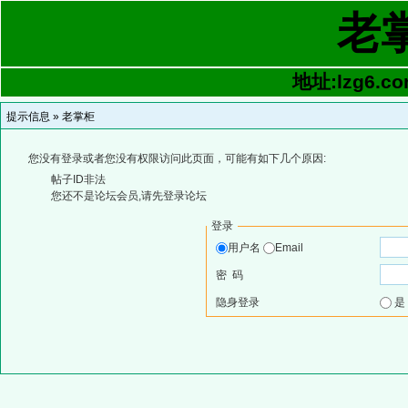
老
地址:lzg6.co
提示信息 »
老掌柜
您没有登录或者您没有权限访问此页面，可能有如下几个原因:
帖子ID非法
您还不是论坛会员,请先登录论坛
登录
用户名
Email
密 码
隐身登录