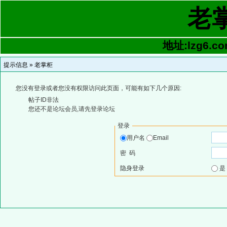
老
地址:lzg6.co
提示信息 »
老掌柜
您没有登录或者您没有权限访问此页面，可能有如下几个原因:
帖子ID非法
您还不是论坛会员,请先登录论坛
登录
用户名
Email
密 码
隐身登录