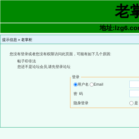
老
地址:lzg6.co
提示信息 »
老掌柜
您没有登录或者您没有权限访问此页面，可能有如下几个原因:
帖子ID非法
您还不是论坛会员,请先登录论坛
登录
用户名
Email
密 码
隐身登录