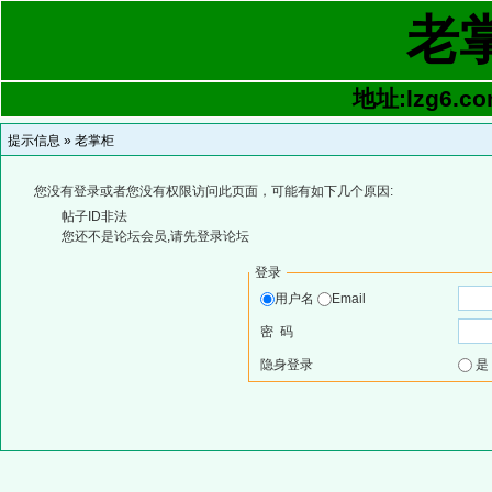
老
地址:lzg6.co
提示信息 »
老掌柜
您没有登录或者您没有权限访问此页面，可能有如下几个原因:
帖子ID非法
您还不是论坛会员,请先登录论坛
登录
用户名
Email
密 码
隐身登录