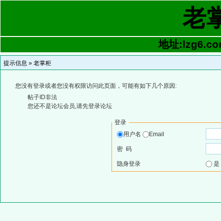
老
地址:lzg6.co
提示信息 »
老掌柜
您没有登录或者您没有权限访问此页面，可能有如下几个原因:
帖子ID非法
您还不是论坛会员,请先登录论坛
登录
用户名
Email
密 码
隐身登录