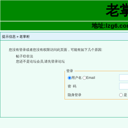
老
地址:lzg6.co
提示信息 »
老掌柜
您没有登录或者您没有权限访问此页面，可能有如下几个原因:
帖子ID非法
您还不是论坛会员,请先登录论坛
登录
用户名
Email
密 码
隐身登录