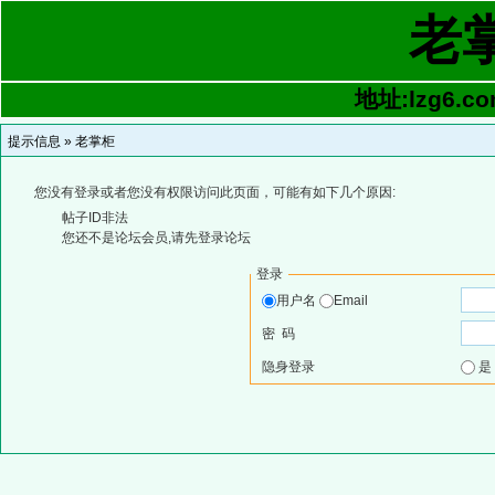
老
地址:lzg6.co
提示信息 »
老掌柜
您没有登录或者您没有权限访问此页面，可能有如下几个原因:
帖子ID非法
您还不是论坛会员,请先登录论坛
登录
用户名
Email
密 码
隐身登录