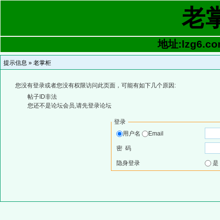
老
地址:lzg6.co
提示信息 »
老掌柜
您没有登录或者您没有权限访问此页面，可能有如下几个原因:
帖子ID非法
您还不是论坛会员,请先登录论坛
登录
用户名
Email
密 码
隐身登录