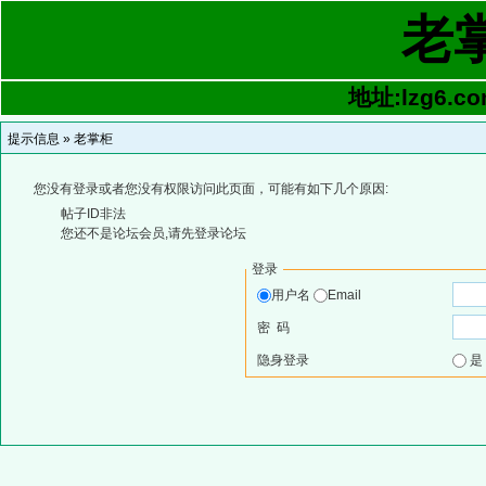
老
地址:lzg6.co
提示信息 »
老掌柜
您没有登录或者您没有权限访问此页面，可能有如下几个原因:
帖子ID非法
您还不是论坛会员,请先登录论坛
登录
用户名
Email
密 码
隐身登录