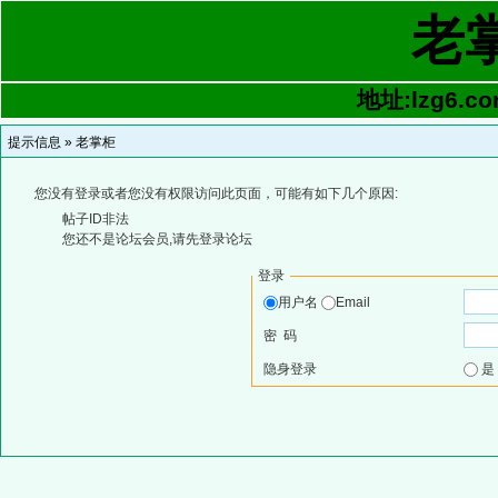
老
地址:lzg6.co
提示信息 »
老掌柜
您没有登录或者您没有权限访问此页面，可能有如下几个原因:
帖子ID非法
您还不是论坛会员,请先登录论坛
登录
用户名
Email
密 码
隐身登录