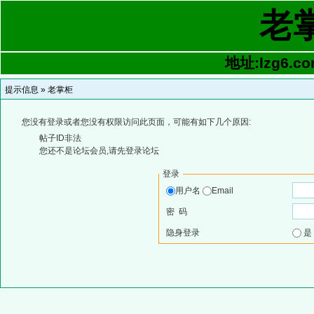
老
地址:lzg6.co
提示信息 »
老掌柜
您没有登录或者您没有权限访问此页面，可能有如下几个原因:
帖子ID非法
您还不是论坛会员,请先登录论坛
登录
用户名
Email
密 码
隐身登录